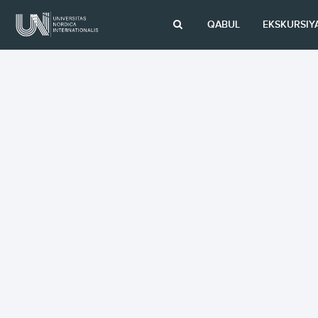
QABUL
EKSKURSIY