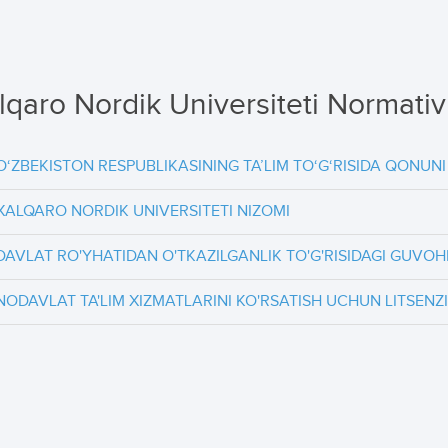
lqaro Nordik Universiteti Normativl
O‘ZBEKISTON RESPUBLIKASINING TA’LIM TO‘G‘RISIDA QONUNI
XALQARO NORDIK UNIVERSITETI NIZOMI
DAVLAT RO'YHATIDAN O'TKAZILGANLIK TO'G'RISIDAGI GUV
NODAVLAT TA'LIM XIZMATLARINI KO'RSATISH UCHUN LITSENZ