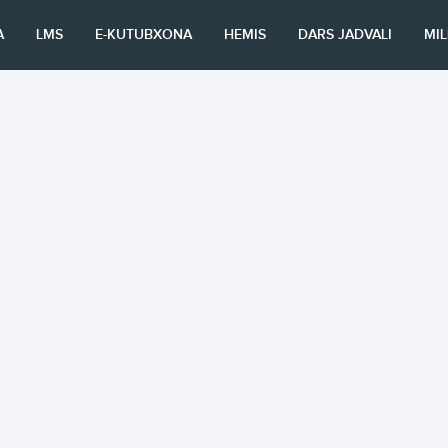
A
LMS
E-KUTUBXONA
HEMIS
DARS JADVALI
MI