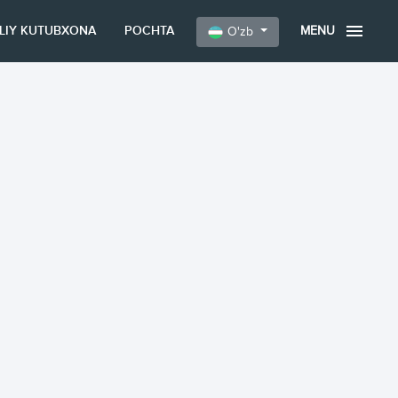
LLIY KUTUBXONA
POCHTA
MENU
O'zb